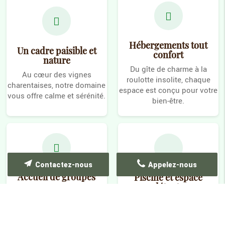
Hébergements tout
Un cadre paisible et
confort
nature
Du gîte de charme à la
Au cœur des vignes
roulotte insolite, chaque
charentaises, notre domaine
espace est conçu pour votre
vous offre calme et sérénité.
bien-être.
Contactez-nous
Appelez-nous
Accueil de groupes
Piscine et espace
détente
Jusqu'à 26 personnes, idéal
Jardin arboré, piscine et jeux
pour les réunions familiales
pour tous les âges.
ou entre amis.